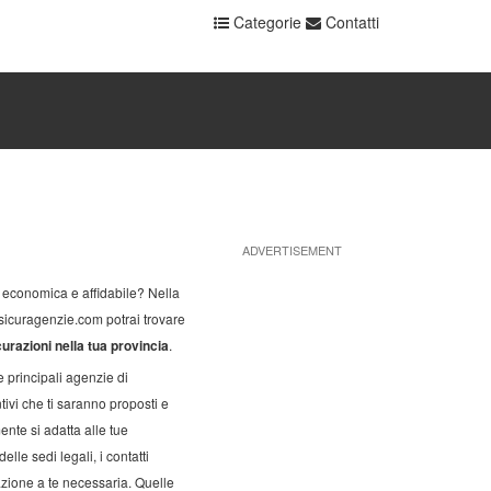
Categorie
Contatti
ADVERTISEMENT
 economica e affidabile? Nella
sicuragenzie.com potrai trovare
urazioni nella tua provincia
.
le principali agenzie di
ivi che ti saranno proposti e
nte si adatta alle tue
elle sedi legali, i contatti
azione a te necessaria. Quelle