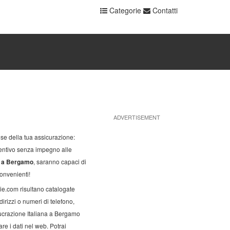
Categorie
Contatti
ADVERTISEMENT
ese della tua assicurazione:
entivo senza impegno alle
na a Bergamo
, saranno capaci di
onvenienti!
ie.com risultano catalogate
dirizzi o numeri di telefono,
iucrazione Italiana a Bergamo
re i dati nel web. Potrai