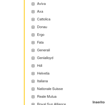
Aviva
Axa
Cattolica
Donau
Ergo
Fata
Generali
Genialloyd
Hdi
Helvetia
Italiana
Nationale Suisse
Reale Mutua
Inserito
Royal Sun Alliance