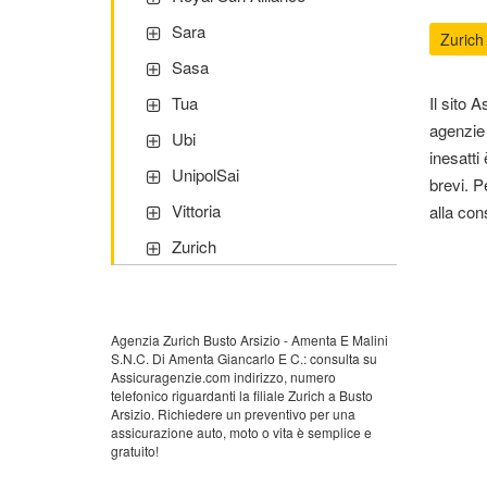
Sara
Zurich
Sasa
Tua
Il sito 
agenzie 
Ubi
inesatti
UnipolSai
brevi. Pe
Vittoria
alla con
Zurich
Agenzia Zurich Busto Arsizio - Amenta E Malini
S.N.C. Di Amenta Giancarlo E C.: consulta su
Assicuragenzie.com indirizzo, numero
telefonico riguardanti la filiale Zurich a Busto
Arsizio. Richiedere un preventivo per una
assicurazione auto, moto o vita è semplice e
gratuito!