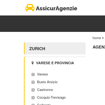
AssicurAgenzie
home
AGENZ
ZURICH
VARESE E PROVINCIA
Varese
Busto Arsizio
Castronno
Cocquio-Trevisago
Gallarate